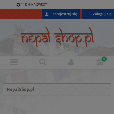
14 DNI NA ZWROT
796 688 868
Zaloguj się
Zarejestruj się
SKLEP@NEPALSHOP.PL
NepalShop.pl