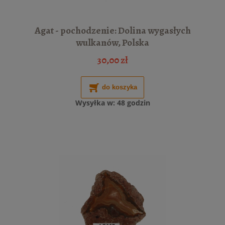
Agat - pochodzenie: Dolina wygasłych
wulkanów, Polska
30,00 zł
do koszyka
Wysyłka w:
48 godzin