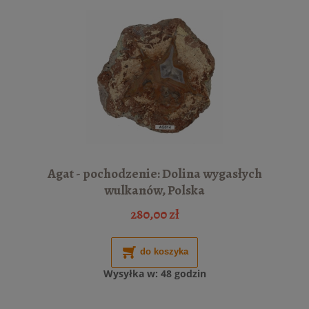
Agat - pochodzenie: Dolina wygasłych
wulkanów, Polska
280,00 zł
do koszyka
Wysyłka w:
48 godzin