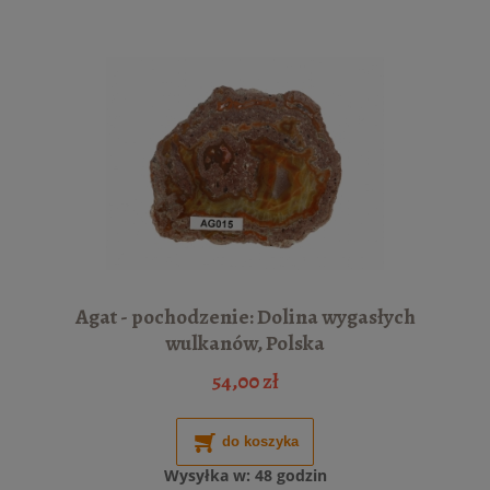
Agat - pochodzenie: Dolina wygasłych
wulkanów, Polska
54,00 zł
do koszyka
Wysyłka w:
48 godzin