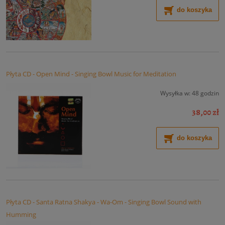
do koszyka
Płyta CD - Open Mind - Singing Bowl Music for Meditation
Wysyłka w:
48 godzin
38,00 zł
do koszyka
Płyta CD - Santa Ratna Shakya - Wa-Om - Singing Bowl Sound with
Humming