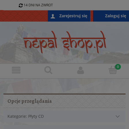
14 DNI NA ZWROT
796 688 868
Zaloguj się
Zarejestruj się
SKLEP@NEPALSHOP.PL
Opcje przeglądania
Kategorie: Płyty CD