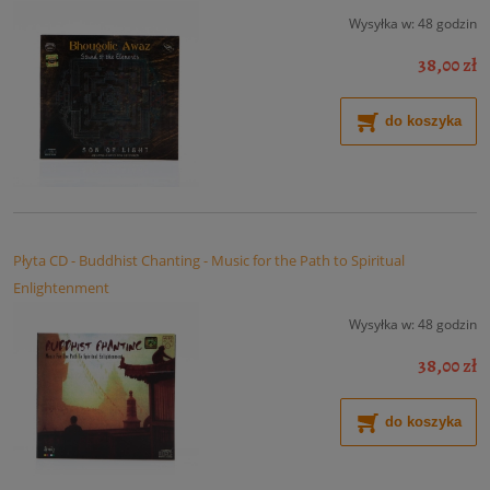
Wysyłka w:
48 godzin
38,00 zł
do koszyka
Płyta CD - Buddhist Chanting - Music for the Path to Spiritual
Enlightenment
Wysyłka w:
48 godzin
38,00 zł
do koszyka