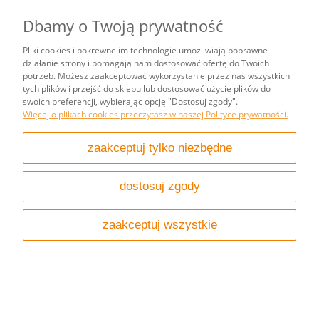
Pomoc
Dbamy o Twoją prywatność
Moje konto
Pliki cookies i pokrewne im technologie umożliwiają poprawne
działanie strony i pomagają nam dostosować ofertę do Twoich
potrzeb. Możesz zaakceptować wykorzystanie przez nas wszystkich
Informacje
tych plików i przejść do sklepu lub dostosować użycie plików do
swoich preferencji, wybierając opcję "Dostosuj zgody".
Więcej o plikach cookies przeczytasz w naszej Polityce prywatności.
pokaż pełną wersję strony
zaakceptuj tylko niezbędne
Sklep internetowy Shoper.pl
dostosuj zgody
zaakceptuj wszystkie