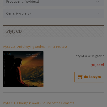
Producent: (wybierz)
Cena: (wybierz)
Płyty CD
Płyta CD - Ani Choying Drolma - Inner Peace 2
Wysyłka w:
48 godzin
38,00 zł
do koszyka
Płyta CD - Bhougolic Awaz - Sound of the Elements