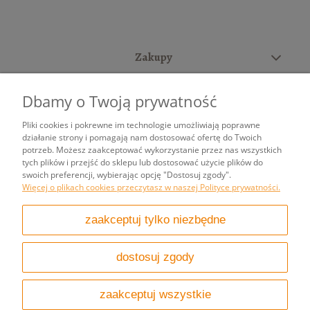
Zakupy
Pomoc
Dbamy o Twoją prywatność
Moje konto
Pliki cookies i pokrewne im technologie umożliwiają poprawne
działanie strony i pomagają nam dostosować ofertę do Twoich
potrzeb. Możesz zaakceptować wykorzystanie przez nas wszystkich
Informacje
tych plików i przejść do sklepu lub dostosować użycie plików do
swoich preferencji, wybierając opcję "Dostosuj zgody".
Więcej o plikach cookies przeczytasz w naszej Polityce prywatności.
pokaż pełną wersję strony
zaakceptuj tylko niezbędne
Sklep internetowy Shoper.pl
dostosuj zgody
zaakceptuj wszystkie