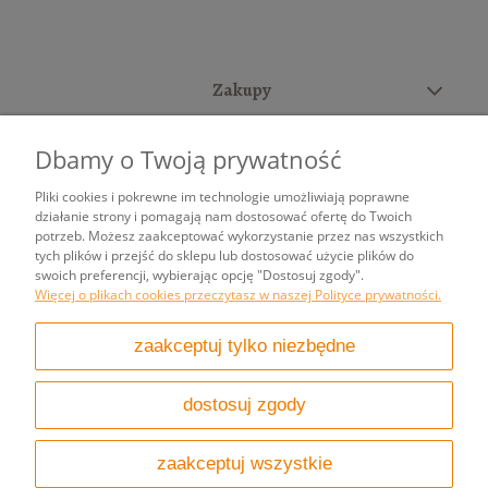
Zakupy
Pomoc
Dbamy o Twoją prywatność
Moje konto
Pliki cookies i pokrewne im technologie umożliwiają poprawne
działanie strony i pomagają nam dostosować ofertę do Twoich
potrzeb. Możesz zaakceptować wykorzystanie przez nas wszystkich
Informacje
tych plików i przejść do sklepu lub dostosować użycie plików do
swoich preferencji, wybierając opcję "Dostosuj zgody".
Więcej o plikach cookies przeczytasz w naszej Polityce prywatności.
pokaż pełną wersję strony
zaakceptuj tylko niezbędne
Sklep internetowy Shoper.pl
dostosuj zgody
zaakceptuj wszystkie