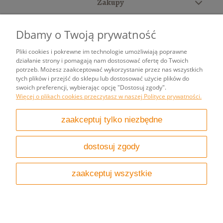
Zakupy
Pomoc
Dbamy o Twoją prywatność
Moje konto
Pliki cookies i pokrewne im technologie umożliwiają poprawne
działanie strony i pomagają nam dostosować ofertę do Twoich
potrzeb. Możesz zaakceptować wykorzystanie przez nas wszystkich
Informacje
tych plików i przejść do sklepu lub dostosować użycie plików do
swoich preferencji, wybierając opcję "Dostosuj zgody".
Więcej o plikach cookies przeczytasz w naszej Polityce prywatności.
pokaż pełną wersję strony
zaakceptuj tylko niezbędne
Sklep internetowy Shoper.pl
dostosuj zgody
zaakceptuj wszystkie