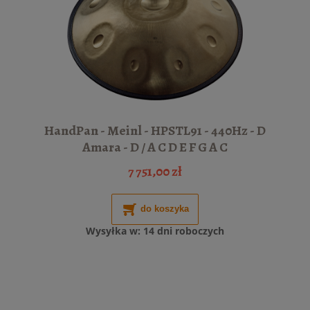
HandPan - Meinl - HPSTL91 - 440Hz - D
Amara - D / A C D E F G A C
7 751,00 zł
do koszyka
Wysyłka w:
14 dni roboczych