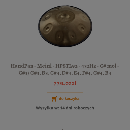
HandPan - Meinl - HPSTL92 - 432Hz - C# mol -
C#3/ G#3, B3, C#4, D#4, E4, F#4, G#4, B4
7 751,00 zł
do koszyka
Wysyłka w:
14 dni roboczych