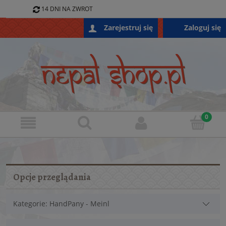
14 DNI NA ZWROT
796 688 868
Zaloguj się
Zarejestruj się
SKLEP@NEPALSHOP.PL
Opcje przeglądania
Kategorie: HandPany - Meinl