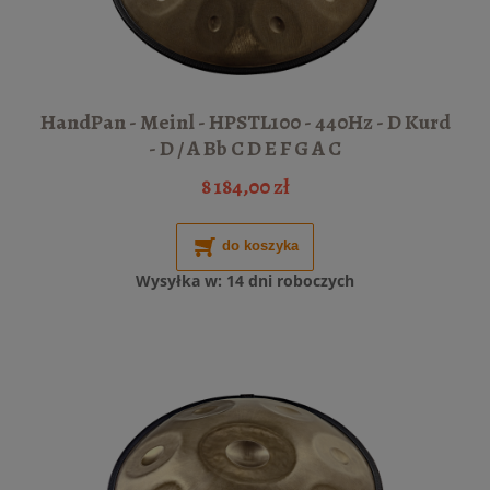
HandPan - Meinl - HPSTL100 - 440Hz - D Kurd
- D / A Bb C D E F G A C
8 184,00 zł
do koszyka
Wysyłka w:
14 dni roboczych