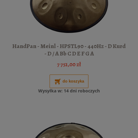
HandPan - Meinl - HPSTL90 - 440Hz - D Kurd
- D / A Bb C D E F G A
7 751,00 zł
do koszyka
Wysyłka w:
14 dni roboczych