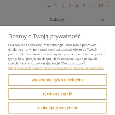
«
1
2
3
4
5
...
18
»
Zakupy
Pomoc
Dbamy o Twoją prywatność
Moje konto
Pliki cookies i pokrewne im technologie umożliwiają poprawne
działanie strony i pomagają nam dostosować ofertę do Twoich
potrzeb. Możesz zaakceptować wykorzystanie przez nas wszystkich
Informacje
tych plików i przejść do sklepu lub dostosować użycie plików do
swoich preferencji, wybierając opcję "Dostosuj zgody".
Więcej o plikach cookies przeczytasz w naszej Polityce prywatności.
pokaż pełną wersję strony
zaakceptuj tylko niezbędne
Sklep internetowy Shoper.pl
dostosuj zgody
zaakceptuj wszystkie