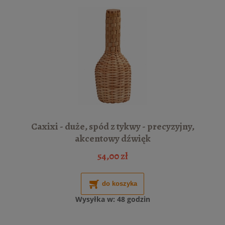
Caxixi - duże, spód z tykwy - precyzyjny,
akcentowy dźwięk
54,00 zł
do koszyka
Wysyłka w:
48 godzin