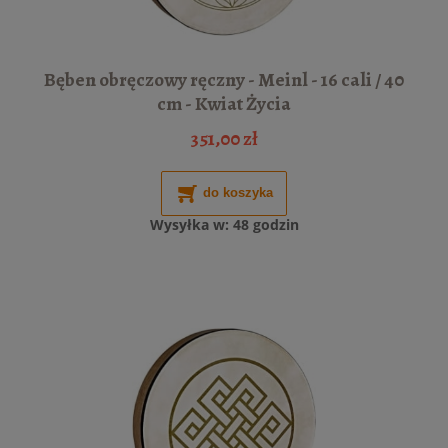
Bęben obręczowy ręczny - Meinl - 16 cali / 40
cm - Kwiat Życia
351,00 zł
do koszyka
Wysyłka w:
48 godzin