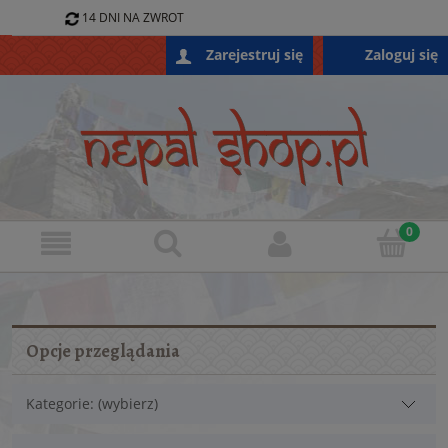
14 DNI NA ZWROT
796 688 868
Zaloguj się
Zarejestruj się
SKLEP@NEPALSHOP.PL
Opcje przeglądania
Kategorie: (wybierz)