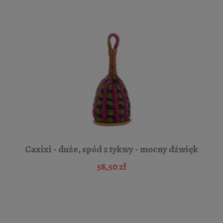
Caxixi - duże, spód z tykwy - mocny dźwięk
58,50 zł