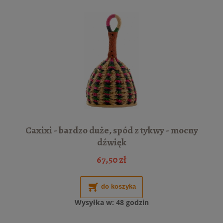
Caxixi - bardzo duże, spód z tykwy - mocny
dźwięk
67,50 zł
do koszyka
Wysyłka w:
48 godzin