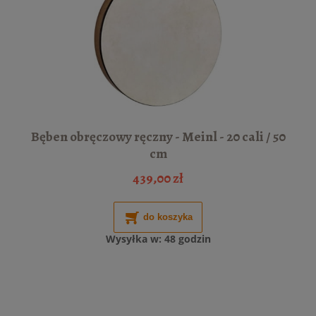
Bęben obręczowy ręczny - Meinl - 20 cali / 50
cm
439,00 zł
do koszyka
Wysyłka w:
48 godzin