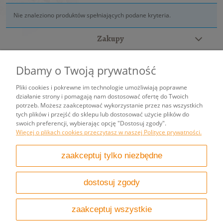
Nie znaleziono produktów spełniających podane kryteria.
Zakupy
Pomoc
Dbamy o Twoją prywatność
Moje konto
Pliki cookies i pokrewne im technologie umożliwiają poprawne
działanie strony i pomagają nam dostosować ofertę do Twoich
potrzeb. Możesz zaakceptować wykorzystanie przez nas wszystkich
Informacje
tych plików i przejść do sklepu lub dostosować użycie plików do
swoich preferencji, wybierając opcję "Dostosuj zgody".
Więcej o plikach cookies przeczytasz w naszej Polityce prywatności.
pokaż pełną wersję strony
zaakceptuj tylko niezbędne
Sklep internetowy Shoper.pl
dostosuj zgody
zaakceptuj wszystkie