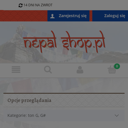
14 DNI NA ZWROT
796 688 868
Zaloguj się
Zarejestruj się
SKLEP@NEPALSHOP.PL
Opcje przeglądania
Kategorie: ton G, G#