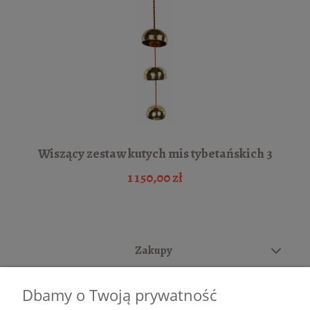
Wiszący zestaw kutych mis tybetańskich 3
1 150,00 zł
Zakupy
Pomoc
Dbamy o Twoją prywatność