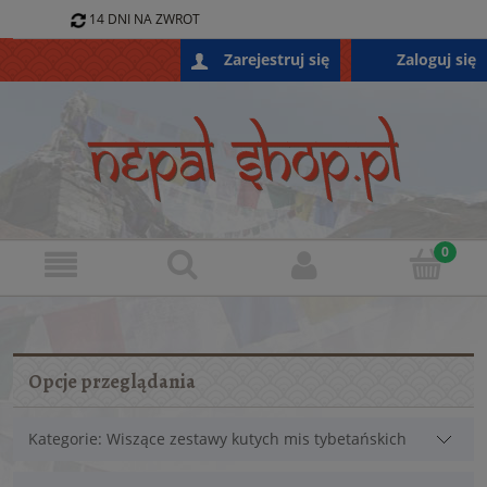
14 DNI NA ZWROT
796 688 868
Zaloguj się
Zarejestruj się
SKLEP@NEPALSHOP.PL
Opcje przeglądania
Kategorie: Wiszące zestawy kutych mis tybetańskich