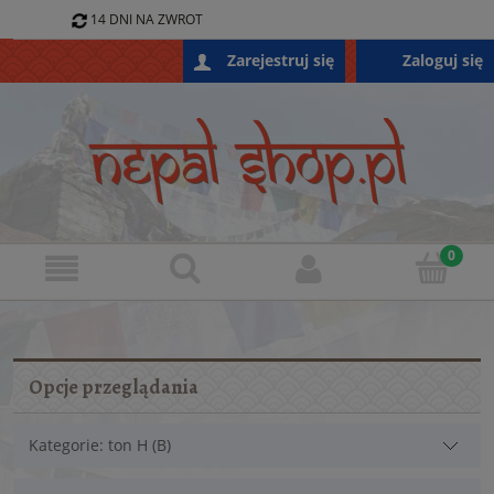
14 DNI NA ZWROT
796 688 868
Zaloguj się
Zarejestruj się
SKLEP@NEPALSHOP.PL
Opcje przeglądania
Kategorie: ton H (B)