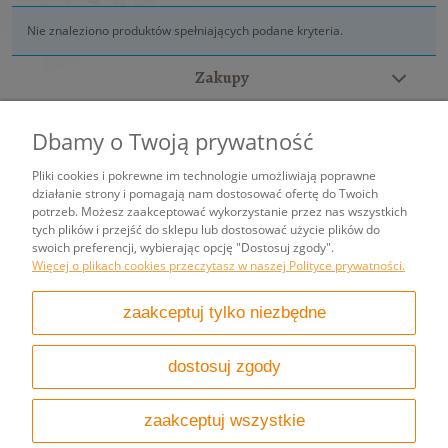
Nie znaleziono produktów spełniających podane kryteria.
Zakupy
Pomoc
Dbamy o Twoją prywatność
Moje konto
Pliki cookies i pokrewne im technologie umożliwiają poprawne
działanie strony i pomagają nam dostosować ofertę do Twoich
potrzeb. Możesz zaakceptować wykorzystanie przez nas wszystkich
Informacje
tych plików i przejść do sklepu lub dostosować użycie plików do
swoich preferencji, wybierając opcję "Dostosuj zgody".
Więcej o plikach cookies przeczytasz w naszej Polityce prywatności.
pokaż pełną wersję strony
zaakceptuj tylko niezbędne
Sklep internetowy Shoper.pl
dostosuj zgody
zaakceptuj wszystkie